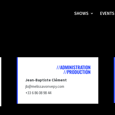
SHOWS
EVENTS
//ADMINISTRATION
//PRODUCTION
Jean-Baptiste Clément
jb@melissavonvepy.com
+33 6 86 08 98 44