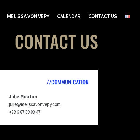
MELISSA VON VEPY
CALENDAR
CONTACT US
CONTACT US
//COMMUNICATION
Julie Mouton
julie@melissavonvepy.com
+33 6 87 08 83 47