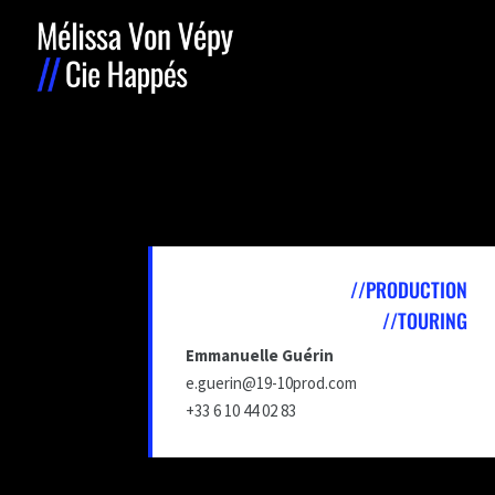
//PRODUCTION
//TOURING
Emmanuelle Guérin
e.guerin@19-10prod.com
+33 6 10 44 02 83