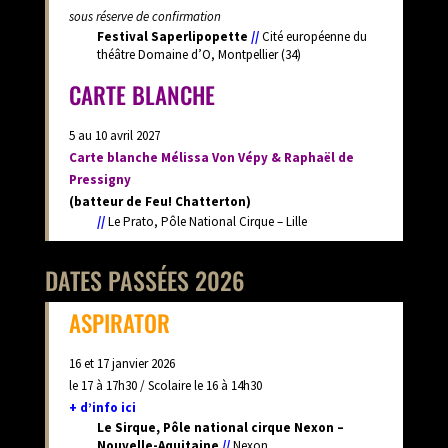
sous réserve de confirmation
Festival Saperlipopette
//
Cité européenne du
théâtre Domaine d’O, Montpellier (34)
CARTE BLANCHE
5 au 10 avril 2027
Carte blanche Mélissa Von Vépy & Raphaël de
Pressigny
(batteur de Feu! Chatterton)
//
Le Prato, Pôle National Cirque – Lille
DATES PASSÉES 2026
ASPIRATOR
16 et 17 janvier 2026
le 17 à 17h30 / Scolaire le 16 à 14h30
+ d’info ici
Le Sirque, Pôle national cirque Nexon –
Nouvelle-Aquitaine
//
Nexon