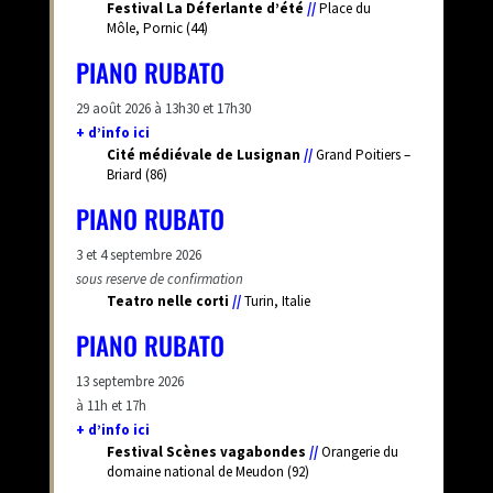
Festival La Déferlante d’été
//
Place du
Môle, Pornic (44)
PIANO RUBATO
29 août 2026 à 13h30 et 17h30
+ d’info ici
Cité médiévale de Lusignan
//
Grand Poitiers –
Briard (86)
PIANO RUBATO
3 et 4 septembre 2026
sous reserve de confirmation
Teatro nelle corti
//
Turin, Italie
PIANO RUBATO
13 septembre 2026
à 11h et 17h
+ d’info ici
Festival Scènes vagabondes
//
Orangerie du
domaine national de Meudon (92)