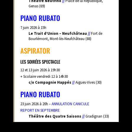
Théâtre Neutrino
//
Place de la République,
Genas (69)
PIANO RUBATO
7 juin 2026 à 15h
Le Trait d’Union – Neufchâteau
//
Fort de
Bourlémont, Mont-lès-Neufchâteau (88)
ASPIRATOR
LES SOIRÉES SPECTACLE
12 et 13 juin 2026 à 19h30
+ Scolaire vendredi 12 à 14h30
c/o Compagnie Happés
//
Aigues-Vives (30)
PIANO RUBATO
23 juin 2026 à 20h –
ANNULATION CANICULE
REPORT EN SEPTEMBRE
Théâtre des Quatre Saisons
//
Gradignan (33)